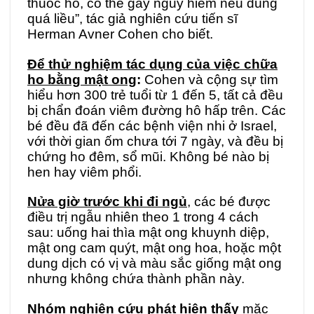
thuốc ho, có thể gây nguy hiểm nếu dùng
quá liều”, tác giả nghiên cứu tiến sĩ
Herman Avner Cohen cho biết.
Để thử nghiệm tác dụng của việc chữa
ho bằng mật ong
:
Cohen và cộng sự tìm
hiểu hơn 300 trẻ tuổi từ 1 đến 5, tất cả đều
bị chẩn đoán viêm đường hô hấp trên. Các
bé đều đã đến các bệnh viện nhi ở Israel,
với thời gian ốm chưa tới 7 ngày, và đều bị
chứng ho đêm, sổ mũi. Không bé nào bị
hen hay viêm phổi.
Nửa giờ trước khi đi ngủ
,
các bé được
điều trị ngẫu nhiên theo 1 trong 4 cách
sau: uống hai thìa mật ong khuynh diệp,
mật ong cam quýt, mật ong hoa, hoặc một
dung dịch có vị và màu sắc giống mật ong
nhưng không chứa thành phần này.
Nhóm nghiên cứu phát hiện thấy
mặc