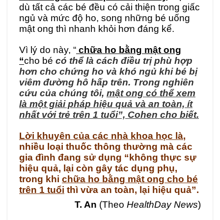
dù tất cả các bé đều có cải thiện trong giấc
ngủ và mức độ ho, song những bé uống
mật ong thì nhanh khỏi hơn đáng kể.
Vì lý do này, “
chữa ho bằng mật ong
“
cho bé
có thể là cách điều trị phù hợp
hơn cho chứng ho và khó ngủ khi bé bị
viêm đường hô hấp trên. Trong nghiên
cứu của chúng tôi,
mật ong có thể xem
là một giải pháp hiệu quả và an toàn, ít
nhất với trẻ trên 1 tuổi”, Cohen cho biết.
Lời khuyên của các nhà khoa học là
,
nhiều loại thuốc thông thường mà các
gia đình đang sử dụng “không thực sự
hiệu quả, lại còn gây tác dụng phụ,
trong khi
chữa ho bằng mật ong
cho bé
trên 1 tuổi
thì vừa an toàn, lại hiệu quả”.
T. An
(Theo
HealthDay News
)