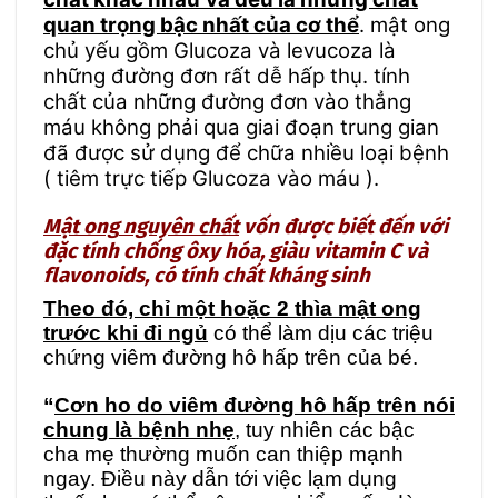
quan trọng bậc nhất của cơ thể
. mật ong
chủ yếu gồm Glucoza và levucoza là
những đường đơn rất dễ hấp thụ. tính
chất của những đường đơn vào thẳng
máu không phải qua giai đoạn trung gian
đã được sử dụng để chữa nhiều loại bệnh
( tiêm trực tiếp Glucoza vào máu ).
Mật ong
nguyên chất
vốn được biết đến với
đặc tính chống ôxy hóa, giàu vitamin C và
flavonoids, có tính chất kháng sinh
Theo đó, chỉ một hoặc 2 thìa mật ong
trước khi đi ngủ
có thể làm dịu các triệu
chứng viêm đường hô hấp trên của bé.
“
Cơn ho do viêm đường hô hấp trên nói
chung là bệnh nhẹ
, tuy nhiên các bậc
cha mẹ thường muốn can thiệp mạnh
ngay. Điều này dẫn tới việc lạm dụng