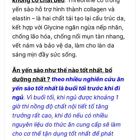
không có chất béo
. Threonine có trong
yến sào hỗ trợ hình thành collagen và
elastin – là hai chất tái tạo lại cấu trúc da,
kết hợp với Glycine ngăn ngừa nếp nhăn,
chống lão hóa, chống nổi mụn tàn nhang,
vết nám và bảo vệ da, làm cho làn da
sáng mịn đầy sức sống.
Ăn yến sào như thế nào tốt nhất, bổ
dưỡng nhất ?
theo nhiều nghiên cứu ăn
yến sào tốt nhất là buổi tối trước khi đi
ngủ
. Vì buổi tối, khi ngủ được khoảng 1
giờ thì nồng độ chất nội tiết tố tăng
trưởng rất cao, khi đó nếu có nhiều
nguyên liệu do thức ăn cung cấp sẽ làm
cho cơ thể tận dụng tốt nhất để phát