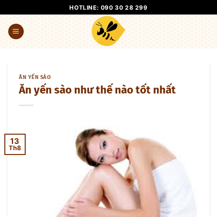
Bỏ
HOTLINE: 090 30 28 299
qua
nội
dung
ĂN YẾN SÀO
Ăn yến sào như thế nào tốt nhất
13
Th8