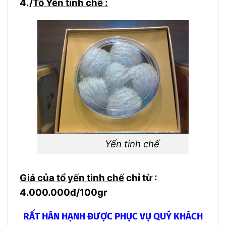
4./
Tổ Yến tinh chế :
Yến tinh chế
Giá của tổ yến tinh chế
chỉ từ :
4.000.000đ/100gr
RẤT HÂN HẠNH ĐƯỢC PHỤC VỤ QUÝ KHÁCH