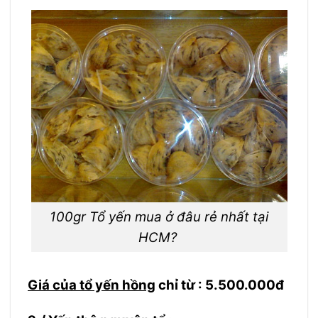
100gr Tổ yến mua ở đâu rẻ nhất tại
HCM?
Giá của tổ yến hồng
chỉ từ : 5.500.000đ