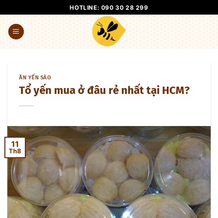
Bỏ
HOTLINE: 090 30 28 299
qua
nội
dung
ĂN YẾN SÀO
Tổ yến mua ở đâu rẻ nhất tại HCM?
11
Th8