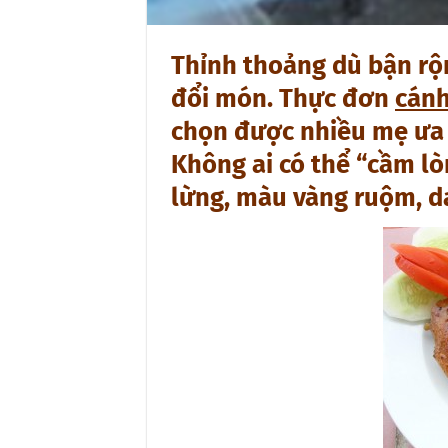
Thỉnh thoảng dù bận rộ
đổi món. Thực đơn
cánh
chọn được nhiều mẹ ưa 
Không ai có thể “cầm l
lừng, màu vàng ruộm, d