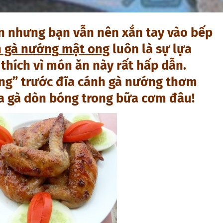
n nhưng bạn vẫn nên xắn tay vào bếp
 gà nướng
mật ong
luôn là sự lựa
thích vì món ăn này rất hấp dẫn.
òng” trước đĩa cánh gà nướng thơm
a gà dòn bóng trong bữa cơm đâu!