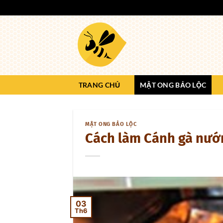
Bỏ
qua
nội
dung
TRANG CHỦ
MẬT ONG BẢO LỘC
MẬT ONG BẢO LỘC
Cách làm Cánh gà nướ
03
Th6