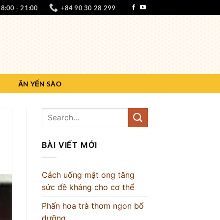
8:00 - 21:00
+84 90 30 28 299
ĂN YẾN SÀO
BÀI VIẾT MỚI
Cách uống mật ong tăng
sức đề kháng cho cơ thể
Phấn hoa trà thơm ngon bổ
dưỡng