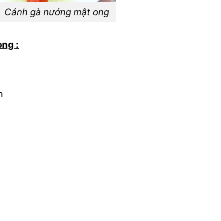
h gà nướng mật ong
ng :
h