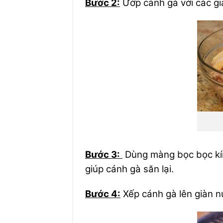
Bước 2:
Ướp cánh gà với các gi
Bước 3:
Dùng màng bọc bọc kín
giúp cánh gà săn lại.
Bước 4:
Xếp cánh gà lên giàn 