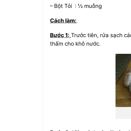
– Bột Tỏi : ½ muỗng
Cách làm:
Bước 1:
Trước tiên, rửa sạch cá
thấm cho khô nước.
Bư