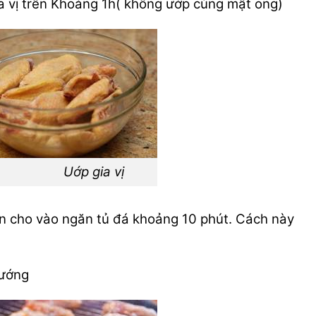
a vị trên Khoảng 1h( không ướp cùng mật ong)
Uớp gia vị
 cho vào ngăn tủ đá khoảng 10 phút. Cách này
nướng